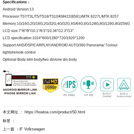
Specifications：
Android Version:13
Processor:TS7/T3L/T5/TS18/TS10/KM422(8581)/MTK 8227L/MTK 8257
Memory:1G/16G,2G/16G,2G/32G,4G/32G,4G/64G,6G/128G,8G/128G,8G/256G
LCD size:7"/8"/9"/10.1"/9.5"/10.36"/12.3"/13"
LCD specification:1024*600/1280*720/1920*1200
Support:AHD/DSP/CARPLAY/ANDROID AUTO/360 Panorama/ 7colour
lights/remote control
Optional Body:silm body/two din/one din body
本文网址 ： https://hoatoa.com/product/50.html
标签 ：
上一篇 ：
8" Volkswagen