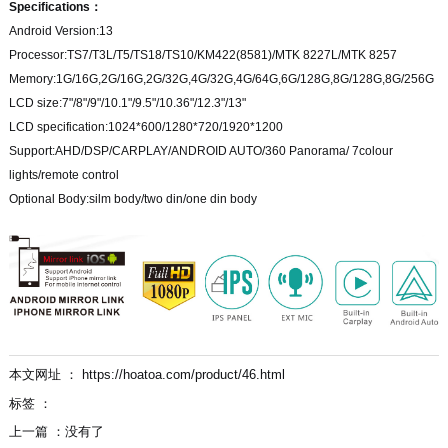
Specifications：
Android Version:13
Processor:TS7/T3L/T5/TS18/TS10/KM422(8581)/MTK 8227L/MTK 8257
Memory:1G/16G,2G/16G,2G/32G,4G/32G,4G/64G,6G/128G,8G/128G,8G/256G
LCD size:7"/8"/9"/10.1"/9.5"/10.36"/12.3"/13"
LCD specification:1024*600/1280*720/1920*1200
Support:AHD/DSP/CARPLAY/ANDROID AUTO/360 Panorama/ 7colour
lights/remote control
Optional Body:silm body/two din/one din body
本文网址 ： https://hoatoa.com/product/46.html
标签 ：
上一篇 ：
没有了